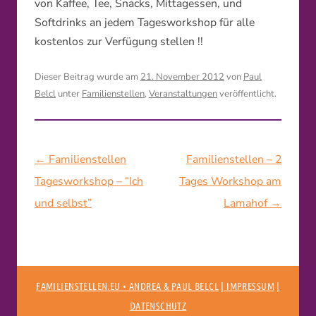
von Kaffee, Tee, Snacks, Mittagessen, und
Softdrinks an jedem Tagesworkshop für alle
kostenlos zur Verfügung stellen !!
Dieser Beitrag wurde am
21. November 2012
von
Paul
Belcl
unter
Familienstellen
,
Veranstaltungen
veröffentlicht.
Beitragsnavigation
←
Familienstellen
Familienstellen – 2
Tagesworkshop – “Ich
Tages Workshop am
und selbst”
Lamahof
→
FAMILIENSTELLEN.EU • ANDREA & PAUL BELCL
| IMPRESSUM
|
DATENSCHUTZ