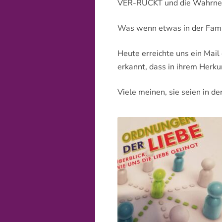
VER-RÜCKT und die Wahrneh
FAMILIENSTELLEN – MIT
VORBER
Was wenn etwas in der Famili
MITGEBRACHTEN PERSONEN
GENOG
Heute erreichte uns ein Mail
GESUNDHEITSHUNDERTER
NACHW
erkannt, dass in ihrem Herkun
WARUM GERADE BEI UNS?
GESUND
Viele meinen, sie seien in de
ASSIST
WEITER
GEBEN 