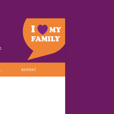
 …
KONTAKT
EA
WO SIND WIR?
NEWSLETTER ANMELDUNG
BER UNS
ANFRAGE AN UNS SCHICKEN