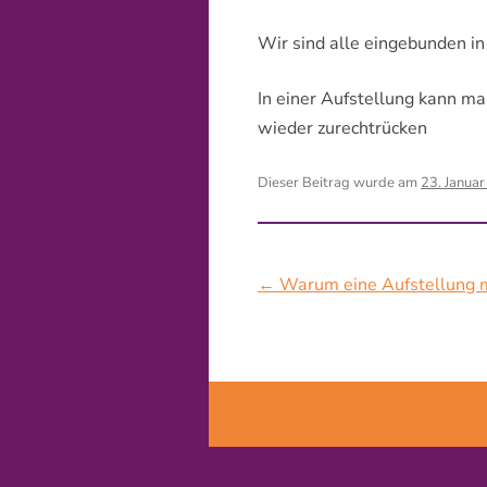
Wir sind alle eingebunden in
In einer Aufstellung kann m
wieder zurechtrücken
Dieser Beitrag wurde am
23. Janua
Beitragsnavigation
←
Warum eine Aufstellung m