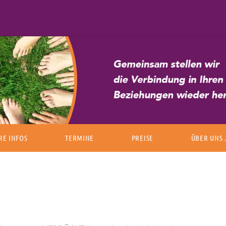
Zum Inhalt springen
RE INFOS
TERMINE
PREISE
ÜBER UNS
T FAMILIENSTELLEN
ÜBER ANDR
ISCHE REGELN
ÜBER PAUL
DEN UND ROLLEN
KLIENTEN Ü