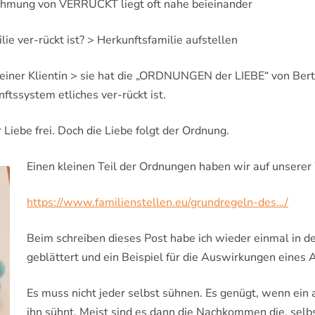
mung von VERRÜCKT liegt oft nahe beieinander
EITEN
FEEDBACK 
e ver-rückt ist? > Herkunftsfamilie aufstellen
RAMM
 einer Klientin > sie hat die „ORDNUNGEN der LIEBE“ von Ber
IRKUNGEN
ftssystem etliches ver-rückt ist.
HEIT & SICHERHEIT
r Liebe frei. Doch die Liebe folgt der Ordnung.
ENZ BEI UNS MACHEN
Einen kleinen Teil der Ordnungen haben wir auf unsere
EMPFEHLUNG – WIR
https://www.familienstellen.eu/grundregeln-des…/
WAS ZURÜCK
Beim schreiben dieses Post habe ich wieder einmal in 
geblättert und ein Beispiel für die Auswirkungen eines
Es muss nicht jeder selbst sühnen. Es genügt, wenn ein a
ihn sühnt. Meist sind es dann die Nachkommen die, selb