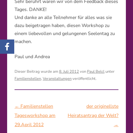
Sehr berührt waren wir von dem Feedback dieses
Tages. DANKE!
Und danke an alle Teilnehmer für alles was sie
dazu beigetragen haben, diesen Workshop zu
einem liebevollen und gelungenen Seelentag zu
machen.
Paul und Andrea
Dieser Beitrag wurde am
8. Juli 2012
von
Paul Belcl
unter
Familienstellen
,
Veranstaltungen
veröffentlicht.
Beitragsnavigation
←
Familienstellen
der originellste
Tagesworkshop am
Heiratsantrag der Welt?
29.April 2012
→