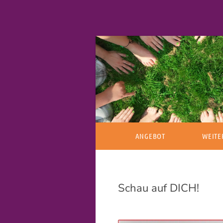
Familienstellen
ANGEBOT
WEITE
TAGESWORKSHOP
WAS IS
Schau auf DICH!
ABENDWORKSHOP
SYSTEM
AUFSTELLUNG IM EINZEL
ANMEL