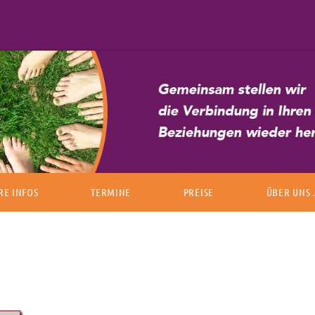
Zum Inhalt springen
RE INFOS
TERMINE
PREISE
ÜBER UNS
T FAMILIENSTELLEN
ÜBER ANDR
ISCHE REGELN
ÜBER PAUL
DEN UND ROLLEN
KLIENTEN Ü