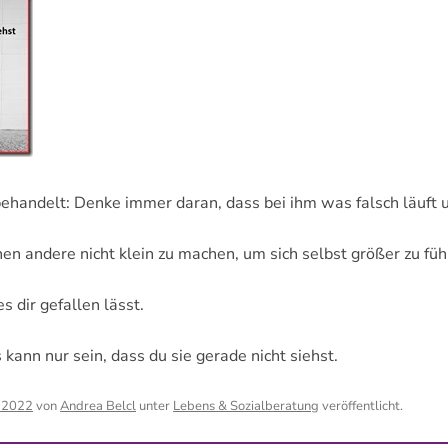
EITEN
FEEDBACK 
RAMM
IRKUNGEN
HEIT & SICHERHEIT
handelt: Denke immer daran, dass bei ihm was falsch läuft un
ENZ BEI UNS MACHEN
 andere nicht klein zu machen, um sich selbst größer zu füh
EMPFEHLUNG – WIR
WAS ZURÜCK
s dir gefallen lässt.
kann nur sein, dass du sie gerade nicht siehst.
r 2022
von
Andrea Belcl
unter
Lebens & Sozialberatung
veröffentlicht.