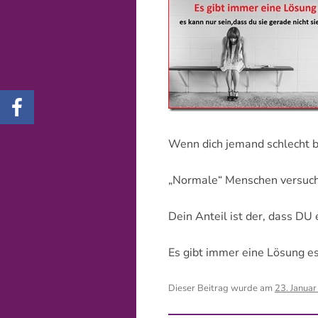
FAMILIENSTELLEN – MIT
VORBER
MITGEBRACHTEN PERSONEN
GENOG
GESUNDHEITSHUNDERTER
NACHW
WARUM GERADE BEI UNS?
GESUND
Wenn dich jemand schlecht be
ASSIST
„Normale“ Menschen versuchen
WEITER
GEBEN 
Dein Anteil ist der, dass DU e
Es gibt immer eine Lösung es 
Dieser Beitrag wurde am
23. Janua