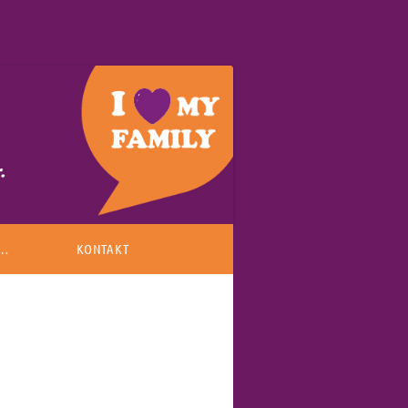
 …
KONTAKT
EA
WO SIND WIR?
NEWSLETTER ANMELDUNG
BER UNS
ANFRAGE AN UNS SCHICKEN