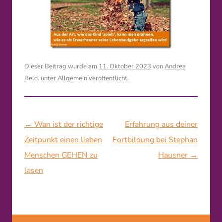
Dieser Beitrag wurde am
11. Oktober 2023
von
Andrea
Belcl
unter
Allgemein
veröffentlicht.
Beitragsnavigation
←
Wan ist der richtige
Erfahrung aus deiner
Zeitpunkt einen lieben
Fortbildung bei Stephan
Menschen GEHEN zu
Hausner
→
lasen